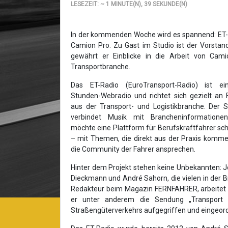
LESEZEIT: ~ 1 MINUTE(N), 39 SEKUNDE(N)
In der kommenden Woche wird es spannend: ET-R
Camion Pro. Zu Gast im Studio ist der Vorsta
gewährt er Einblicke in die Arbeit von Cam
Transportbranche.
Das ET-Radio (EuroTransport-Radio) ist ei
Stunden-Webradio und richtet sich gezielt an 
aus der Transport- und Logistikbranche. Der 
verbindet Musik mit Brancheninformatione
möchte eine Plattform für Berufskraftfahrer sc
– mit Themen, die direkt aus der Praxis komm
die Community der Fahrer ansprechen.
Hinter dem Projekt stehen keine Unbekannten: 
Dieckmann und André Sahorn, die vielen in der 
Redakteur beim Magazin FERNFAHRER, arbeitet h
er unter anderem die Sendung „Transport 
Straßengüterverkehrs aufgegriffen und eingeor