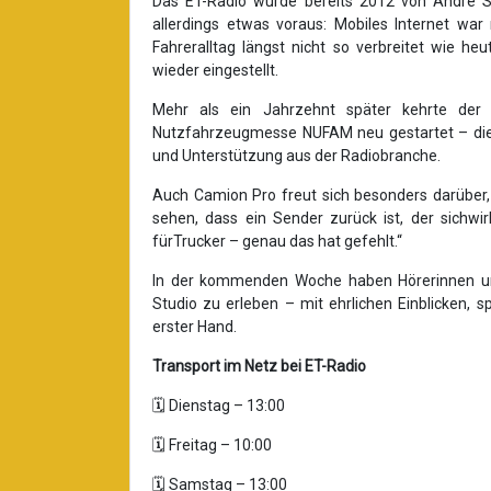
Das ET-Radio wurde bereits 2012 von André Sa
allerdings etwas voraus: Mobiles Internet w
Fahreralltag längst nicht so verbreitet wie h
wieder eingestellt.
Mehr als ein Jahrzehnt später kehrte der
Nutzfahrzeugmesse NUFAM neu gestartet – die
und Unterstützung aus der Radiobranche.
Auch Camion Pro freut sich besonders darüber, 
sehen, dass ein Sender zurück ist, der sichwi
fürTrucker – genau das hat gefehlt.“
In der kommenden Woche haben Hörerinnen und
Studio zu erleben – mit ehrlichen Einblicken,
erster Hand.
Transport im Netz bei ET-Radio
🗓️ Dienstag – 13:00
🗓️ Freitag – 10:00
🗓️ Samstag – 13:00