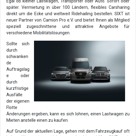
Egal ob kleiner Lastwagen, Transporter oder Auto. Sofort oder
später. Vermietung in über 100 Ländern, flexibles Carsharing
direkt um die Ecke und weltweit Ridehailing bestellen. SIXT ist
neuer Partner von Camion Pro e.V. und bietet Ihnen als Mitglied
speziell zugeschnittene und attraktive Angebote für
verschiedene Mobilitätslösungen.
Sollte sich
durch
schwanken
de
Auftragslag
e oder
durch
kurzfristige
Ausfälle
der eigenen
Flotte
Änderungen ergeben, kann es sich lohnen, einen Lastwagen zu
Mieten anstelle einen zu kaufen.
Auf Grund der aktuellen Lage, gehen mit dem Fahrzeugkauf oft