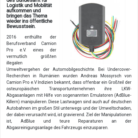
des Bundesamt für
Logistik und Mobilität
aufkommen und
bringen das Thema
wieder ins öffentliche
Bewusstsein.
2016 enthüllte der
Berufsverband Camion
Pro e.V. eines der
vermutlich größten
illegalen
Umweltvergehen der Automobilgeschichte. Bei Undercover-
Recherchen in Rumänien wurden Andreas Mossyrsch von
Camion Pro e.V Indizien bekannt, dass offenbar ein Großteil der
osteuropäischen Transportunternehmen ihre LKW-
Abgasanlagen mit Hilfe von sogenannten Emulatoren (AdBlue-
Killern) manipulieren. Diese Lastwagen sind auch auf deutschen
Autobahnen im großen Stil unterwegs und der Umweltschaden,
der dabei verursacht wird, ist gravierend. Ziel der Manipulationen
ist, AdBlue und teure Reparaturen an der
Abgasreinigungsanlage des Fahrzeugs einzusparen.