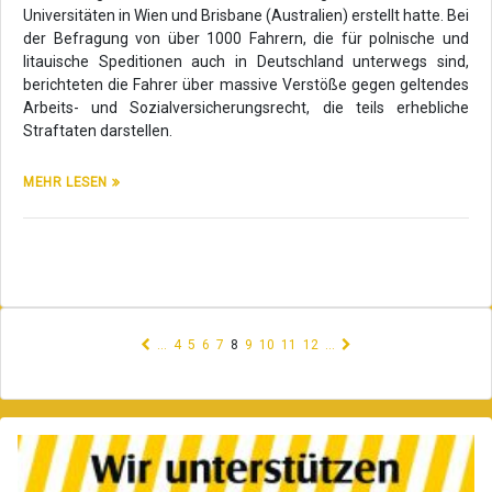
Universitäten in Wien und Brisbane (Australien) erstellt hatte. Bei
der Befragung von über 1000 Fahrern, die für polnische und
litauische Speditionen auch in Deutschland unterwegs sind,
berichteten die Fahrer über massive Verstöße gegen geltendes
Arbeits- und Sozialversicherungsrecht, die teils erhebliche
Straftaten darstellen.
MEHR LESEN
(current)
…
4
5
6
7
8
9
10
11
12
…