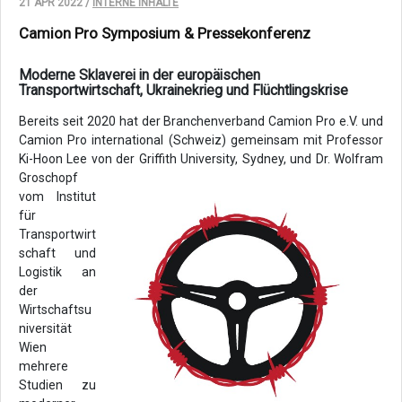
21 APR 2022 /
INTERNE INHALTE
Camion Pro Symposium & Pressekonferenz
Moderne Sklaverei in der europäischen
Transportwirtschaft, Ukrainekrieg und Flüchtlingskrise
Bereits seit 2020 hat der Branchenverband Camion Pro e.V. und
Camion Pro international (Schweiz) gemeinsam mit Professor
Ki-Hoon Lee von der Griffith University, Sydney, und Dr. Wolfram
Groschopf
vom Institut
für
Transportwirt
schaft und
Logistik an
der
Wirtschaftsu
niversität
Wien
mehrere
Studien zu